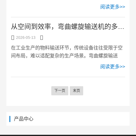
程师头疼的难题。传统的机械输送不仅容易造成扬尘
阅读更多>>
现如此精准的多组分配...
污染，还可能引发车间交叉污染。为了解决这一痛
点，一种基于气动技术的智能设备应运而生。电动真
从空间到效率，弯曲螺旋输送机的多维优势
空加料机凭借其密闭输送、灵活布置以及全自动控制
的优势，迅速成为了现代工厂物料流转的核心枢纽。


2026-05-13
本文将深入剖析其负压吸附与气固分离的核心机制，
在工业生产的物料输送环节，传统设备往往受限于空
并详细探讨现场实操与滤芯维护的要点。要理解电动
间布局，难以适配复杂的生产场景。弯曲螺旋输送
真空加料机为何能实现如此高效的物料搬运，必须从
机，凭借一系列创新设计，为各行业输送难题提供了
阅读更多>>
其内部的气流组织与真...
灵活高效的解决方案。一、突破空间限制的柔性输送
优势传统螺旋输送机对直线空间的依赖，常常让工厂
布局陷入“为设备让路”的尴尬。弯曲螺旋输送机以特
下一页
末页
殊柔性材质打造的螺旋体为核心，打破了这一限制。
它既能平稳完成直线输送，又能在弯曲路径中保持稳
定运行，无论是绕过车间立柱、在多层厂房间实现垂
直与水平的衔接，还是适配多角度的生产流水线，都
产品中心
能灵活融入。这种设计...