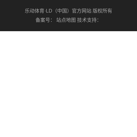
乐动体育·LD（中国）官方网站 版权所有
备案号：
站点地图
技术支持：